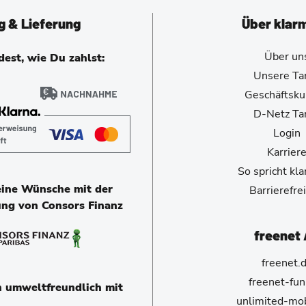
g & Lieferung
Über klar
Über un
est, wie Du zahlst:
Unsere Tar
Geschäftsk
D-Netz Tar
Login
Karrier
So spricht kl
eine Wünsche mit der
Barrierefrei
ung von Consors Finanz
freenet
freenet.
freenet-fun
n umweltfreundlich mit
unlimited-mob