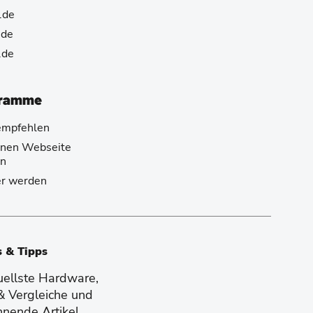
.de
.de
.de
gramme
empfehlen
genen Webseite
n
er werden
s & Tipps
tuellste Hardware,
 & Vergleiche und
nnende Artikel