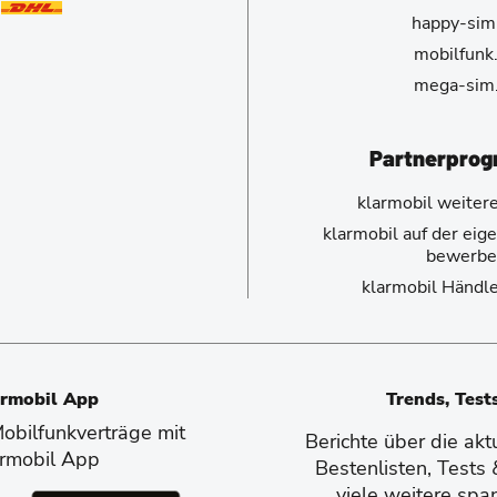
happy-sim
mobilfunk
mega-sim
Partnerpro
klarmobil weiter
klarmobil auf der ei
bewerbe
klarmobil Händl
armobil App
Trends, Test
bilfunkverträge mit
Berichte über die ak
armobil App
Bestenlisten, Tests
viele weitere spa