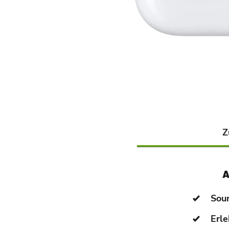
Z
A
Sou
Erle