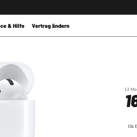
ce & Hilfe
Vertrag ändern
12 Mon
1
Ob E