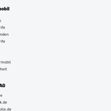
mobil
s
ife
unden
ife
e
armobil
heit
 AG
de
k.de
ile.de