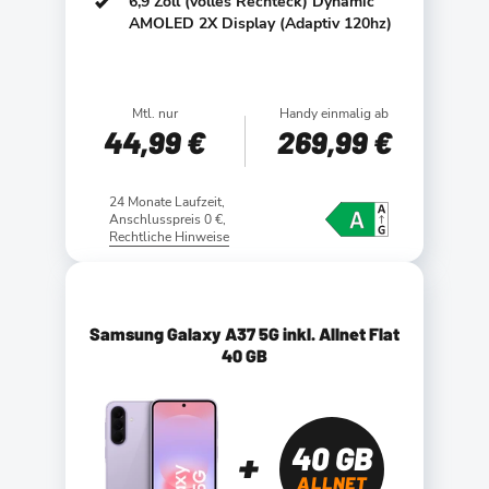
6,9 Zoll (volles Rechteck) Dynamic
AMOLED 2X Display (Adaptiv 120hz)
Mtl. nur
Handy einmalig ab
44
,99 €
269
,99 €
24 Monate Laufzeit,
Anschlusspreis 0 €,
Rechtliche Hinweise
Samsung Galaxy A37 5G inkl. Allnet Flat
40 GB
40 GB
ALLNET