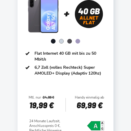
40 GB
ALLNET
FLAT
Flat Internet 40 GB mit bis zu 50
Mbit/s
6,7 Zoll (volles Rechteck) Super
AMOLED+ Display (Adaptiv 120hz)
Mtl. nur
24,99 €
Handy einmalig ab
19
,99 €
69
,99 €
24 Monate Laufzeit,
Anschlusspreis 0 €,
Rechtliche Hinweise