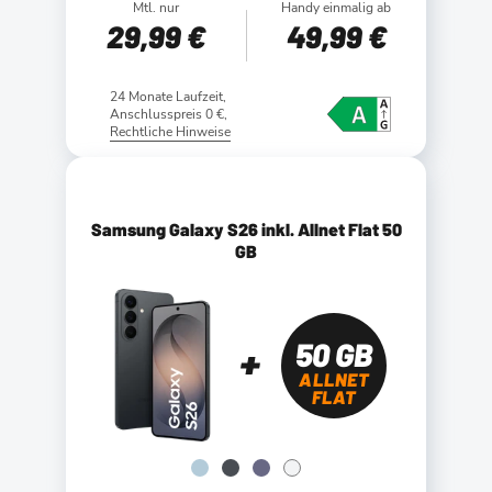
Mtl. nur
Handy einmalig ab
29
,99 €
49
,99 €
24 Monate Laufzeit,
Anschlusspreis 0 €,
Rechtliche Hinweise
Samsung Galaxy S26 inkl. Allnet Flat 50
GB
50 GB
ALLNET
FLAT