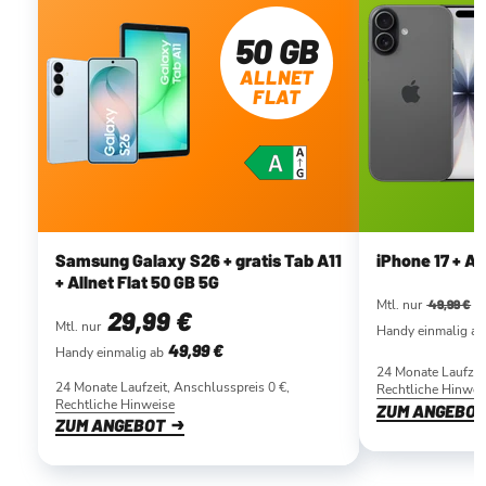
50 GB
ALLNET
FLAT
Samsung Galaxy S26 + gratis Tab A11
iPhone 17 + Al
+ Allnet Flat 50 GB 5G
Mtl. nur
49,99 €
29
,99 €
Mtl. nur
Handy einmalig ab
49
,99 €
Handy einmalig ab
24 Monate Laufzei
24 Monate Laufzeit, Anschlusspreis 0 €,
Rechtliche Hinwei
Rechtliche Hinweise
ZUM ANGEBO
ZUM ANGEBOT