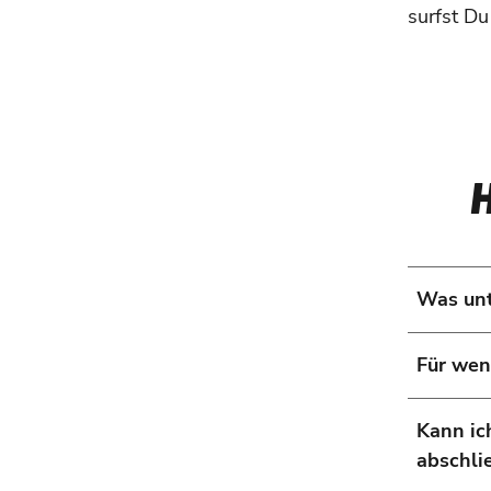
surfst Du
Was unt
Für wen
Kann ic
abschli