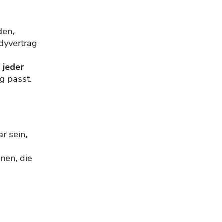
den,
dyvertrag
 jeder
g passt.
ar sein,
onen, die