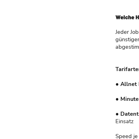
Welche H
Jeder Job
günstig
abgestim
Tarifart
● Allnet 
● Minut
● Datent
Einsatz
Speed je 