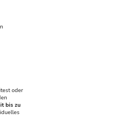
en
itest oder
den
t bis zu
iduelles