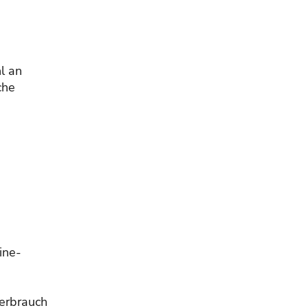
l an
che
ine-
Verbrauch