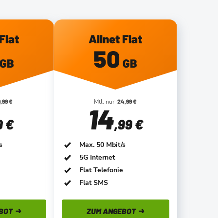
Flat
Allnet Flat
50
GB
GB
,99 €
Mtl. nur
24,99 €
14
9 €
,99 €
s
Max. 50 Mbit/s
5G Internet
Flat Telefonie
Flat SMS
BOT
ZUM ANGEBOT