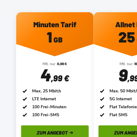
Minuten Tarif
Allnet 
1
25
GB
Mtl. nur
6,99 €
Mtl. nur
19
4
9
,99 €
,9
Max. 25 Mbit/s
Max. 50 Mbit/
LTE Internet
5G Internet
100 Frei-Minuten
Flat Telefonie
100 Frei-SMS
Flat SMS
ZUM ANGEBOT
ZUM ANGE