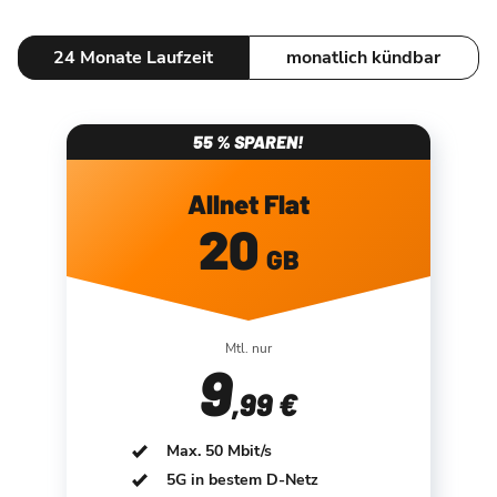
24 Monate Laufzeit
monatlich kündbar
55 % SPAREN!
Allnet Flat
20
GB
Mtl. nur
9
,99 €
Max. 50 Mbit/s
5G in bestem D-Netz