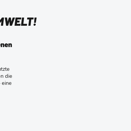
MWELT!
enen
tzte
en die
 eine