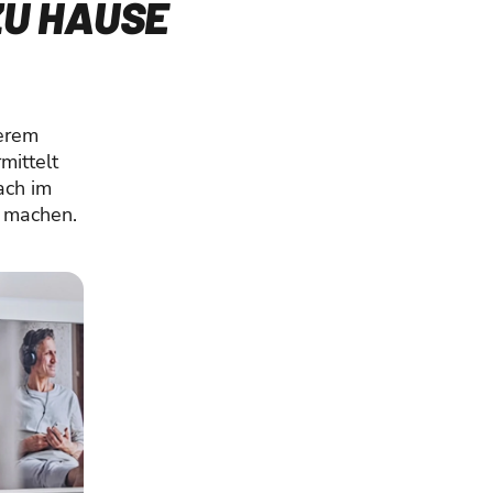
ZU HAUSE
erem
mittelt
ach im
t machen.