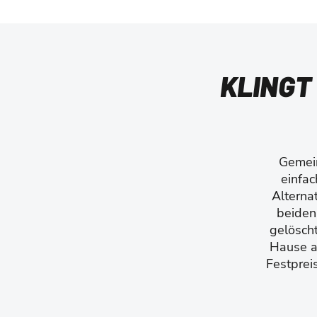
KLINGT
Gemein
einfac
Alterna
beiden 
gelösch
Hause a
Festpreis