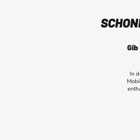
SCHON
Gib
In 
Mobil
enth