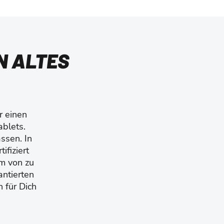
N ALTES
r einen
ablets.
ssen. In
ifiziert
m von zu
ntierten
n für Dich