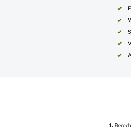
E
W
S
V
A
1.
Berech