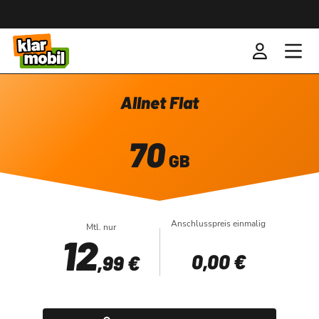
Allnet Flat
70
GB
Anschlusspreis einmalig
Mtl. nur
12
0
,00 €
,99 €