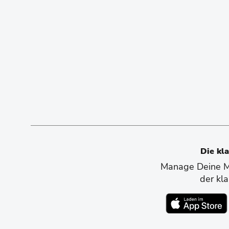
Die kl
Manage Deine Mo
der kl