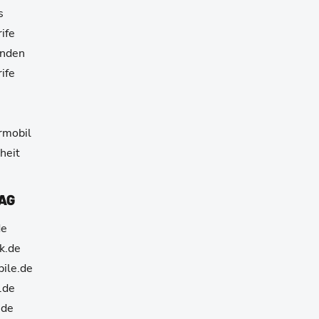
s
ife
unden
ife
e
armobil
heit
 AG
de
k.de
ile.de
.de
.de