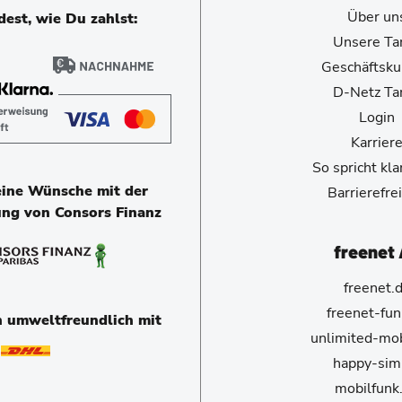
Über un
est, wie Du zahlst:
Unsere Tar
Geschäftsk
D-Netz Tar
Login
Karrier
So spricht kl
eine Wünsche mit der
Barrierefrei
ung von Consors Finanz
freenet
freenet.
freenet-fun
n umweltfreundlich mit
unlimited-mob
happy-sim
mobilfunk