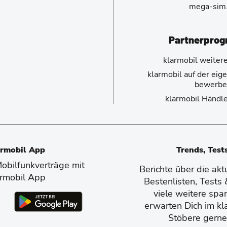
mega-sim
Partnerpro
klarmobil weiter
klarmobil auf der ei
bewerbe
klarmobil Händl
armobil App
Trends, Test
bilfunkverträge mit
Berichte über die ak
armobil App
Bestenlisten, Tests
viele weitere spa
erwarten Dich im kl
Stöbere gerne 