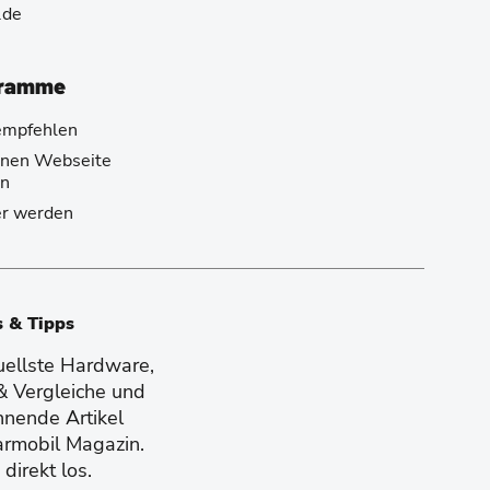
.de
gramme
empfehlen
genen Webseite
n
er werden
s & Tipps
tuellste Hardware,
 & Vergleiche und
nnende Artikel
armobil Magazin.
direkt los.