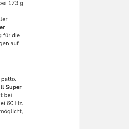
bei 173 g
ler
ner
 für die
gen auf
petto.
oll Super
t bei
ei 60 Hz.
möglicht,