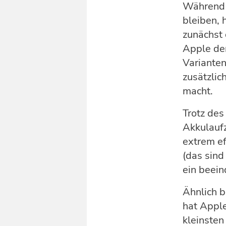
Während 
bleiben, 
zunächst 
Apple de
Variante
zusätzlic
macht.
Trotz de
Akkulaufz
extrem ef
(das sind
ein beei
Ähnlich b
hat Apple
kleinsten