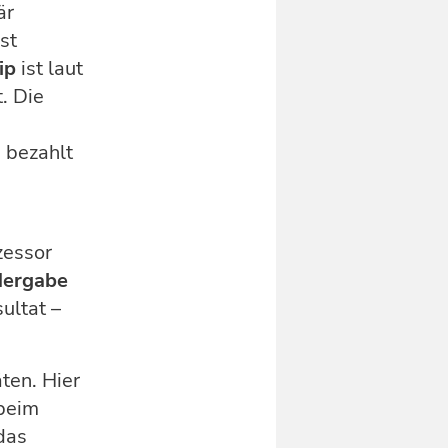
är
st
ip
ist laut
. Die
 bezahlt
zessor
dergabe
ultat –
ten. Hier
 beim
das