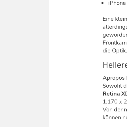
iPhone
Eine klei
allerdin
geworden
Frontkame
die Optik
Heller
Apropos D
Sowohl d
Retina X
1.170 x 2
Von der n
können nu