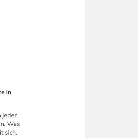
e in
 jeder
en. Was
t sich.