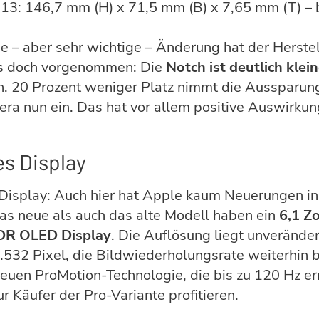
 13: 146,7 mm (H) x 71,5 mm (B) x 7,65 mm (T) – 
ne – aber sehr wichtige – Änderung hat der Herstel
gs doch vorgenommen: Die
Notch ist deutlich klei
. 20 Prozent weniger Platz nimmt die Aussparung
ra nun ein. Das hat vor allem positive Auswirkun
.
es Display
isplay: Auch hier hat Apple kaum Neuerungen in 
as neue als auch das alte Modell haben ein
6,1 Z
DR OLED Display
. Die Auflösung liegt unveränder
.532 Pixel, die Bildwiederholungsrate weiterhin b
euen ProMotion-Technologie, die bis zu 120 Hz er
r Käufer der Pro-Variante profitieren.