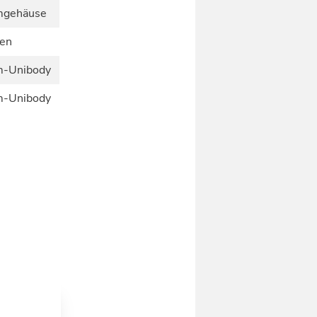
mgehäuse
men
m-Unibody
m-Unibody