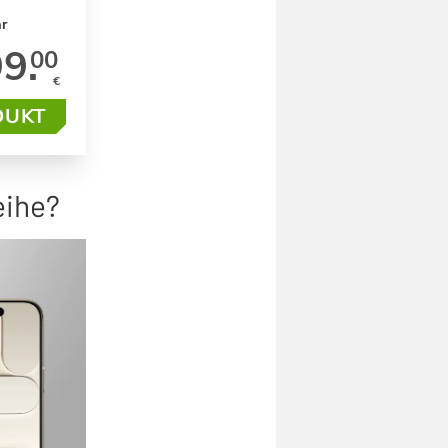
r
9.
00
€
DUKT
eihe?