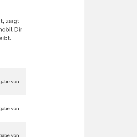
t, zeigt
mobil Dir
eibt.
gabe von
gabe von
gabe von