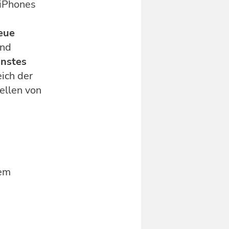
 iPhones
neue
nd
nnstes
ich der
ellen von
m
dem