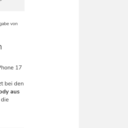
gabe von
h
iPhone 17
t bei den
ody aus
 die