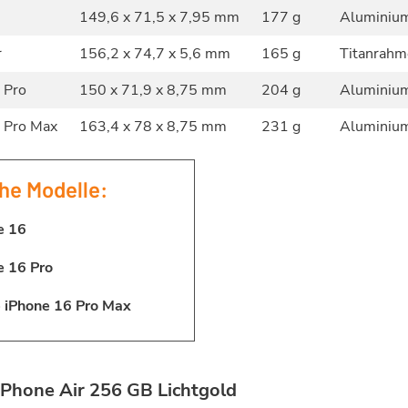
149,6 x 71,5 x 7,95 mm
177 g
Aluminiu
r
156,2 x 74,7 x 5,6 mm
165 g
Titanrah
 Pro
150 x 71,9 x 8,75 mm
204 g
Aluminiu
 Pro Max
163,4 x 78 x 8,75 mm
231 g
Aluminiu
he Modelle:
e 16
e 16 Pro
 iPhone 16 Pro Max
iPhone Air 256 GB Lichtgold