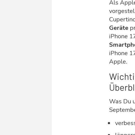
Als Appl
vorgestel
Cupertin
Geräte
pr
iPhone 1
Smartph
iPhone 17
Apple.
Wichti
Überbl
Was Du u
Septembe
verbes