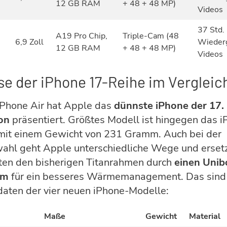
12 GB RAM
+ 48 + 48 MP)
Videos
37 Std.
A19 Pro Chip,
Triple-Cam (48
6,9 Zoll
Wieder
12 GB RAM
+ 48 + 48 MP)
Videos
e der iPhone 17-Reihe im Vergleic
iPhone Air hat Apple das
dünnste iPhone der 17.
on
präsentiert. Größtes Modell ist hingegen das 
mit einem Gewicht von 231 Gramm. Auch bei der
ahl geht Apple unterschiedliche Wege und ersetz
ten den bisherigen Titanrahmen durch
einen Unib
um
für ein besseres Wärmemanagement. Das sind
aten der vier neuen iPhone-Modelle:
Maße
Gewicht
Material