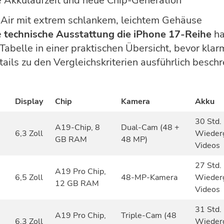
e Akkulaufzeit und neue Chip-Generation
 Air mit extrem schlankem, leichtem Gehäuse
e
technische Ausstattung die iPhone 17-Reihe
ha
 Tabelle in einer praktischen Übersicht, bevor klar
tails zu den Vergleichskriterien ausführlich beschr
Display
Chip
Kamera
Akku
30 Std.
A19-Chip, 8
Dual-Cam (48 +
6,3 Zoll
Wieder
GB RAM
48 MP)
Videos
27 Std.
A19 Pro Chip,
6,5 Zoll
48-MP-Kamera
Wieder
12 GB RAM
Videos
31 Std.
A19 Pro Chip,
Triple-Cam (48
6,3 Zoll
Wieder