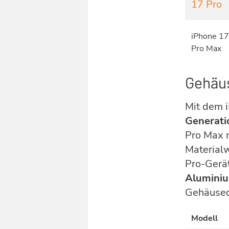
17 Pro
iPhone 17
Pro Max
Gehäus
Mit dem 
Generati
Pro Max 
Materialw
Pro-Gerä
Alumini
Gehäused
Modell