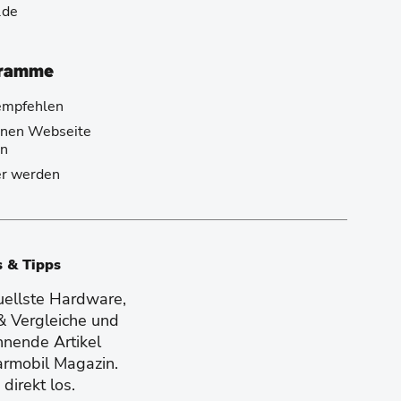
.de
gramme
empfehlen
genen Webseite
n
er werden
s & Tipps
tuellste Hardware,
 & Vergleiche und
nnende Artikel
armobil Magazin.
direkt los.