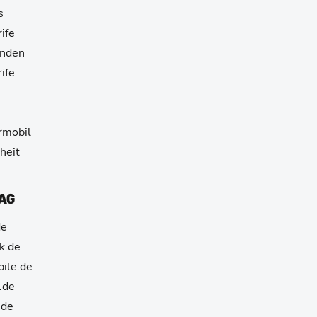
s
ife
unden
ife
e
armobil
heit
 AG
de
k.de
ile.de
.de
.de