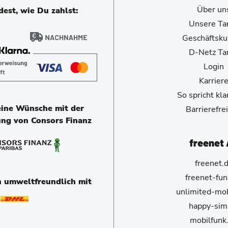
Über un
est, wie Du zahlst:
Unsere Tar
Geschäftsk
D-Netz Tar
Login
Karrier
So spricht kl
eine Wünsche mit der
Barrierefrei
ung von Consors Finanz
freenet
freenet.
freenet-fun
n umweltfreundlich mit
unlimited-mob
happy-sim
mobilfunk