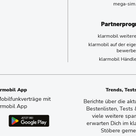
mega-sim
Partnerpro
klarmobil weiter
klarmobil auf der ei
bewerbe
klarmobil Händl
armobil App
Trends, Test
bilfunkverträge mit
Berichte über die ak
armobil App
Bestenlisten, Tests
viele weitere spa
erwarten Dich im kl
Stöbere gerne 