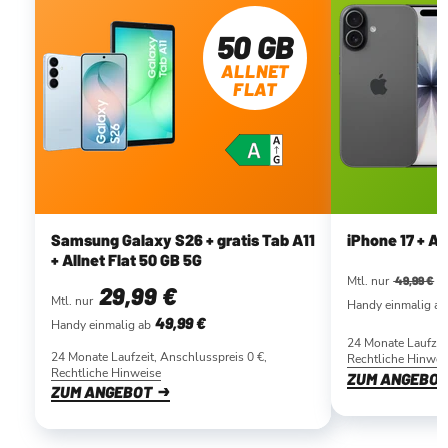
50 GB
ALLNET
FLAT
Samsung Galaxy S26 + gratis Tab A11
iPhone 17 + Al
+ Allnet Flat 50 GB 5G
Mtl. nur
49,99 €
29
,99 €
Mtl. nur
Handy einmalig ab
49
,99 €
Handy einmalig ab
24 Monate Laufzei
24 Monate Laufzeit, Anschlusspreis 0 €,
Rechtliche Hinwei
Rechtliche Hinweise
ZUM ANGEBO
ZUM ANGEBOT