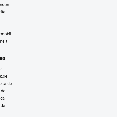
unden
ife
e
armobil
heit
 AG
de
k.de
ile.de
.de
.de
.de