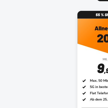
55 % S
Allne
2
Mtl.
9
,
Max. 50 Mbi
5G in best
Flat Telef
Ab dem 25. 