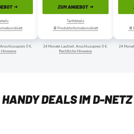
GEBOT
ZUM ANGEBOT
etails
Tarifdetails
ormationsblatt
Produktinformationsblatt
 Anschlusspreis 0 €,
24 Monate Laufzeit, Anschlusspreis 0 €,
24 Monate
e Hinweise
Rechtliche Hinweise
HANDY DEALS IM D-NETZ
sung Galaxy S26 + gratis Tab