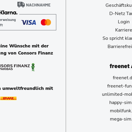
Geschäftsk
D-Netz Tar
Login
Karrier
So spricht kl
eine Wünsche mit der
Barrierefrei
ung von Consors Finanz
freenet
freenet.
freenet-fun
n umweltfreundlich mit
unlimited-mob
happy-sim
mobilfunk
mega-sim