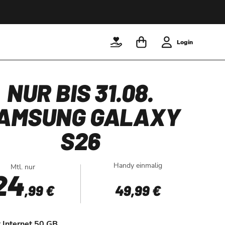
Login
NUR BIS 31.08.
AMSUNG GALAXY
S26
Handy einmalig
Mtl. nur
24
,99 €
49
,99 €
t Internet 50 GB