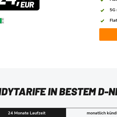
5G 
Fla
DYTARIFE IN BESTEM D-N
24 Monate Laufzeit
monatlich künd