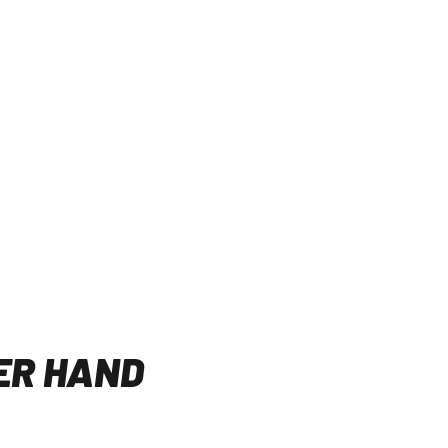
39
,99 €
Mtl. nur
49,99 €
0 GB
119
,99 €
Handy einmalig ab
LNET
24 Monate Laufzeit, Anschlusspreis 0 €,
LAT
Rechtliche Hinweise
ZUM ANGEBOT
DER HAND