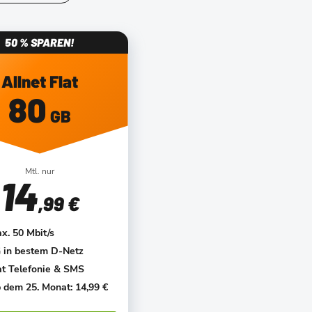
50 % SPAREN!
Allnet Flat
80
GB
Mtl. nur
14
,99 €
x. 50 Mbit/s
 in bestem D-Netz
at Telefonie & SMS
 dem 25. Monat: 14,99 €