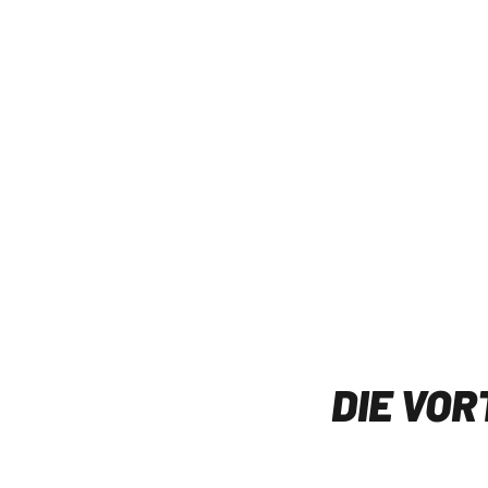
A11
Mtl. 
50 GB
Hand
ALLNET
24 M
FLAT
Rech
ZU
DIE VOR