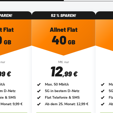
PAREN!
52 % SPAREN!
t Flat
Allnet Flat
0
40
GB
GB
 nur
Mtl. nur
12
99 €
,99 €
t/s
Max. 50 Mbit/s
Ma
em D-Netz
5G in bestem D-Netz
5G
onie & SMS
Flat Telefonie & SMS
Fl
Monat: 9,99 €
Ab dem 25. Monat: 12,99 €
Ab