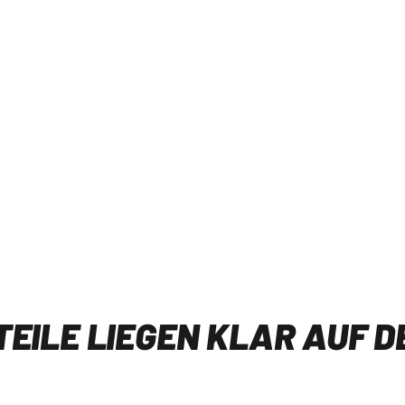
 + Allnet Flat 50 GB 5G
29
,99 €
nur
10
49
,99 €
y einmalig ab
AL
onate Laufzeit, Anschlusspreis 0 €,
F
tliche Hinweise
M ANGEBOT
TEILE LIEGEN KLAR AUF 